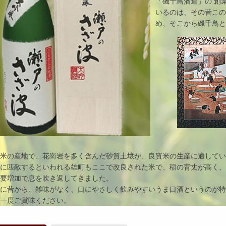
「磯千鳥酒造」の 創
いるのは、その昔こ
め、そこから磯千鳥
は米の産地で、花崗岩を多く含んだ砂質土壌が、良質米の生産に適して
錦に匹敵するといわれる雄町もここで改良された米で、稲の背丈が高く
需要増加で息を吹き返してきました。
的に昔から、雑味がなく、口にやさしく飲みやすいうま口酒というのが
、一度ご賞味ください。