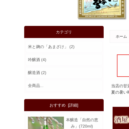
カテゴリ
ホーム
米と麹の「あまざけ」
(2)
吟醸酒
(4)
醸造酒
(2)
全商品...
当店の甘
夏の暑い
おすすめ [詳細]
ルコール0％で子供も安心
本醸造「自然の恵
み」(720ml)