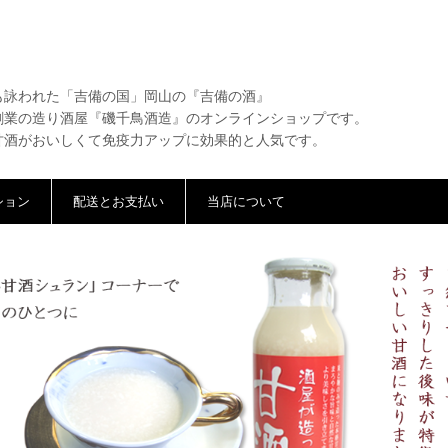
も詠われた「吉備の国」岡山の『吉備の酒』
創業の造り酒屋『磯千鳥酒造』のオンラインショップです。
甘酒がおいしくて免疫力アップに効果的と人気です。
ション
配送とお支払い
当店について