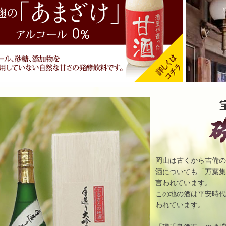
こちらから！
岡山は古くから吉備
酒についても「万葉
言われています。
この地の酒は平安時
われています。