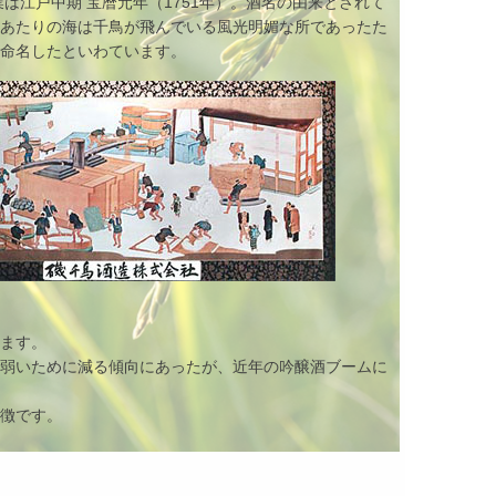
業は江戸中期 宝暦元年（1751年）。酒名の由来とされて
のあたりの海は千鳥が飛んでいる風光明媚な所であったた
と命名したといわています。
います。
、弱いために減る傾向にあったが、近年の吟醸酒ブームに
特徴です。