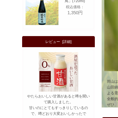
鳥」(720ml)
税込価格：
1,350円
レビュー [詳細]
岡山
山田
よる
やたらおいしい甘酒があると噂を聞い
全般
て購入しました。
ぜひ
甘いのにとてもすっきりしているの
で、噂どおり大変おいしかったで