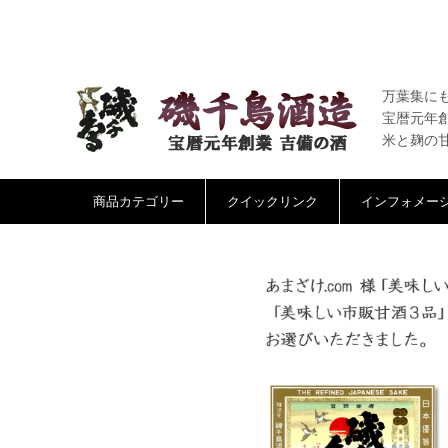
万葉集に
宝暦元年
米と麹の
商品カテゴリー
クイックリンク
インフォメー